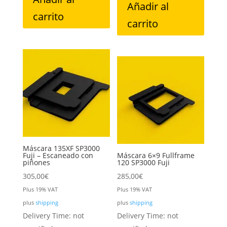
Añadir al
carrito
carrito
Máscara 135XF SP3000
Fuji – Escaneado con
Máscara 6×9 Fullframe
piñones
120 SP3000 Fuji
305,00
€
285,00
€
Plus 19% VAT
Plus 19% VAT
plus
shipping
plus
shipping
Delivery Time: not
Delivery Time: not