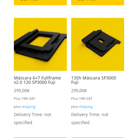
Máscara 6×7 Fullframe
135h Máscara SP3000
v2.0 120 SP3000 Fuji
Fuji
295,00
€
295,00
€
Plus 19% VAT
Plus 19% VAT
plus
shipping
plus
shipping
Delivery Time: not
Delivery Time: not
specified
specified