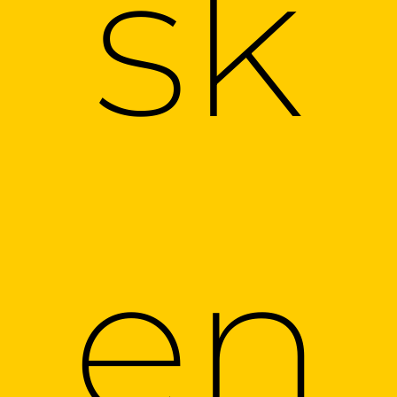
sk
en