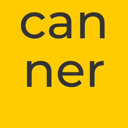
can
ner