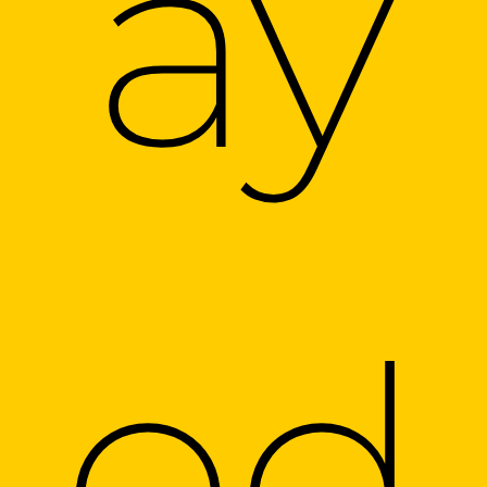
ay
od