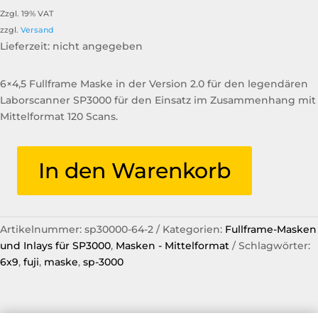
Zzgl. 19% VAT
zzgl.
Versand
Lieferzeit: nicht angegeben
6×4,5 Fullframe Maske in der Version 2.0 für den legendären
Laborscanner SP3000 für den Einsatz im Zusammenhang mit
Mittelformat 120 Scans.
In den Warenkorb
6x4,5
Fullframe
Mask
v2.0
Artikelnummer:
sp30000-64-2
Kategorien:
Fullframe-Masken
120
und Inlays für SP3000
,
Masken - Mittelformat
Schlagwörter:
SP3000
6x9
,
fuji
,
maske
,
sp-3000
Fuji
Menge