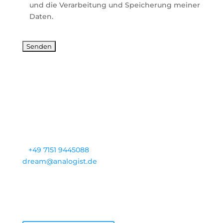
und die Verarbeitung und Speicherung meiner
Daten.
Standort
Beibachweg 13
71384 Weinstadt
GERMANY
Kontakt
T
+49 7151 9445088
dream@analogist.de
Öffnungszeiten
M - F : 09:00 - 16:00