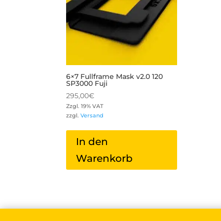
6×7 Fullframe Mask v2.0 120
SP3000 Fuji
295,00
€
Zzgl. 19% VAT
zzgl.
Versand
In den
Warenkorb