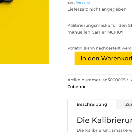
zzgl.
Versand
Lieferzeit: nicht angegeben
Kalibrierungsmaske für den S
manuellen Carrier MCF10Y
Vorrätig (kann nachbestellt werd
In den Warenkor
Kalibrierungsmaske
Menge
Artikelnummer:
sp3000005
K
Zubehör
Beschreibung
Zu
Die Kalibrier
Die Kalibrierungsmaske w