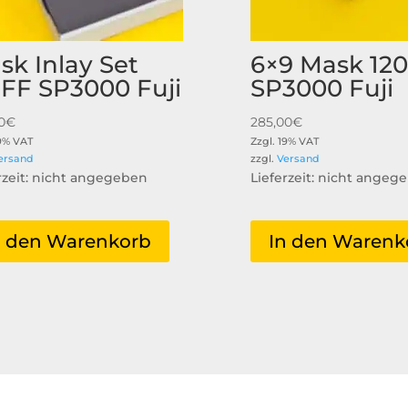
sk Inlay Set
6×9 Mask 120
5FF SP3000 Fuji
SP3000 Fuji
0
€
285,00
€
19% VAT
Zzgl. 19% VAT
ersand
zzgl.
Versand
rzeit: nicht angegeben
Lieferzeit: nicht angeg
n den Warenkorb
In den Warenk