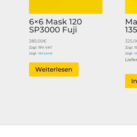
6×6 Mask 120
Ma
SP3000 Fuji
13
285,00
€
325,0
Zzgl. 19% VAT
Zzgl. 
zzgl.
Versand
zzgl.
V
Liefe
Weiterlesen
I