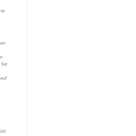
rer
sen
in
 Sie
lauf
h
bei