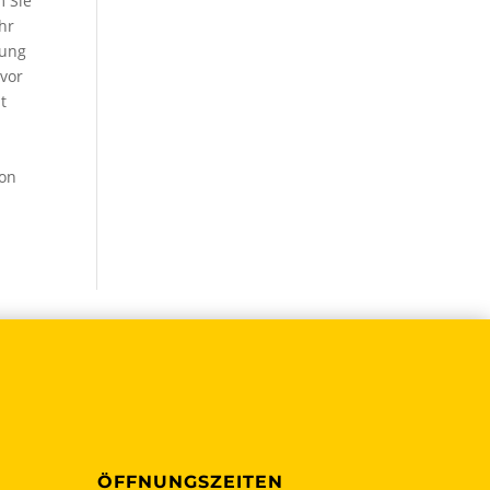
m Sie
hr
rung
evor
t
von
ÖFFNUNGSZEITEN