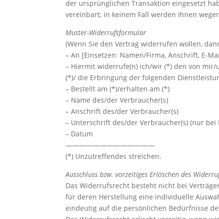
der ursprünglichen Transaktion eingesetzt ha
vereinbart; in keinem Fall werden Ihnen wege
Muster-Widerrufsformular
(Wenn Sie den Vertrag widerrufen wollen, dann
– An [Einsetzen: Namen/Firma, Anschrift, E-M
– Hiermit widerrufe(n) ich/wir (*) den von mi
(*)/ die Erbringung der folgenden Dienstleistun
– Bestellt am (*)/erhalten am (*)
– Name des/der Verbraucher(s)
– Anschrift des/der Verbraucher(s)
– Unterschrift des/der Verbraucher(s) (nur bei 
– Datum
—————————————
(*) Unzutreffendes streichen.
Ausschluss bzw. vorzeitiges Erlöschen des Widerru
Das Widerrufsrecht besteht nicht bei Verträgen
für deren Herstellung eine individuelle Ausw
eindeutig auf die persönlichen Bedürfnisse d