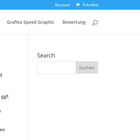
Deutsch
0-Artikel
Graflex Speed Graphic
Bewertung
Search
d
 ggf.
e
hen