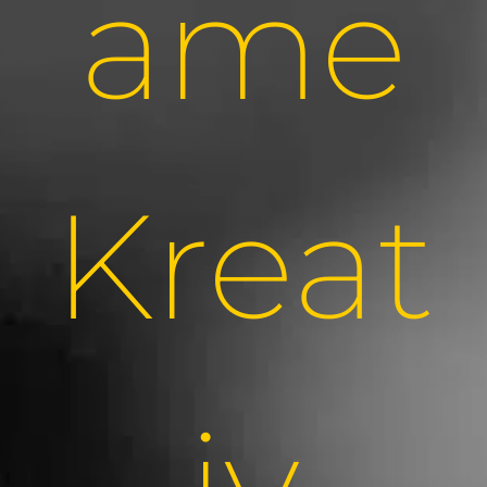
ame
Kreat
iv