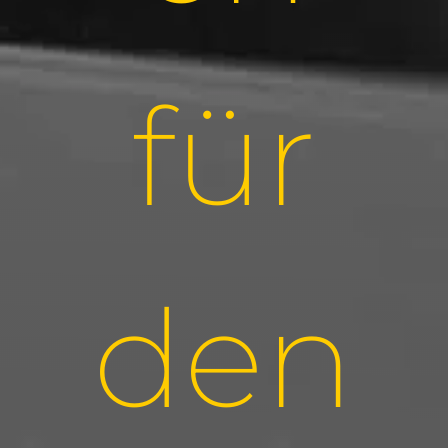
für
den