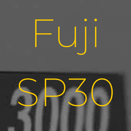
Fuji
SP30